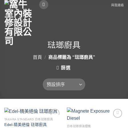
Skip
與我連絡
to
content
琺瑯廚具
首頁
/
商品標籤為 “琺瑯廚具”
篩選
TAKARA STANDARD 日本琺瑯廚具
Add to
Add to
Edel-精美絕倫 琺瑯廚具
wishlist
wishlist
日本琺瑯排油煙機