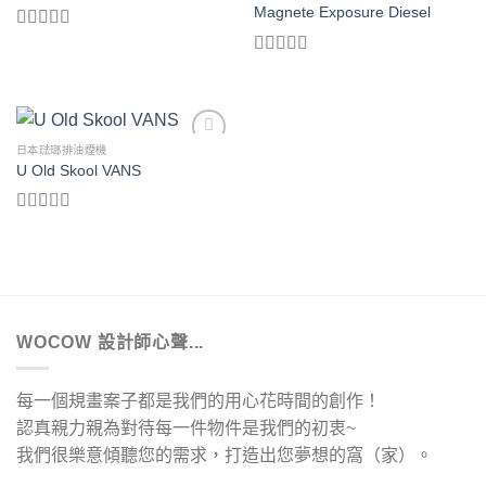
Magnete Exposure Diesel
評分
4.33
滿分 5
評分
5.00
滿分 5
日本琺瑯排油煙機
Add to
U Old Skool VANS
wishlist
評分
3.67
滿
分 5
WOCOW 設計師心聲...
每一個規畫案子都是我們的用心花時間的創作！
認真親力親為對待每一件物件是我們的初衷~
我們很樂意傾聽您的需求，打造出您夢想的窩（家）。