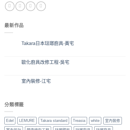
最新作品
Takara日本琺瑯廚具-黃宅
歐化廚具改修工程-吳宅
室內裝修-江宅
分類標籤
Edel
LEMURE
Takara standard
Treasia
white
室內裝修
室內設計
營造統包工程
琺瑯壁板
琺瑯廚具
琺瑯廚具