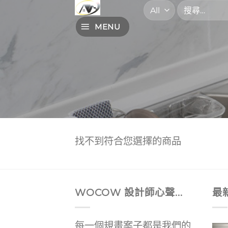
搜
Skip
尋
to
MENU
關
content
鍵
字:
找不到符合您選擇的商品
WOCOW 設計師心聲...
最
每一個規畫案子都是我們的