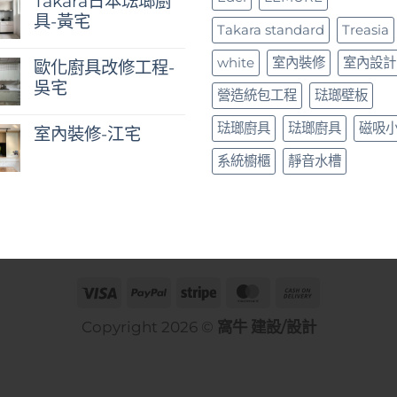
Takara日本琺瑯廚
具-黃宅
Takara standard
Treasia
white
室內裝修
室內設計
歐化廚具改修工程-
吳宅
營造統包工程
琺瑯壁板
琺瑯廚具
琺瑯廚具
磁吸
室內裝修-江宅
系統櫥櫃
靜音水槽
Copyright 2026 ©
窩牛 建設/設計