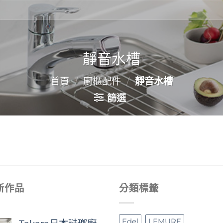
靜音水槽
首頁
/
廚櫃配件
/
靜音水槽
篩選
新作品
分類標籤
Edel
LEMURE