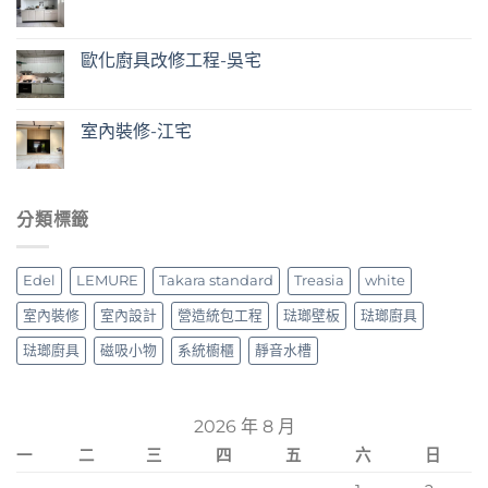
歐化廚具改修工程-吳宅
室內裝修-江宅
分類標籤
Edel
LEMURE
Takara standard
Treasia
white
室內裝修
室內設計
營造統包工程
琺瑯壁板
琺瑯廚具
琺瑯廚具
磁吸小物
系統櫥櫃
靜音水槽
2026 年 8 月
一
二
三
四
五
六
日