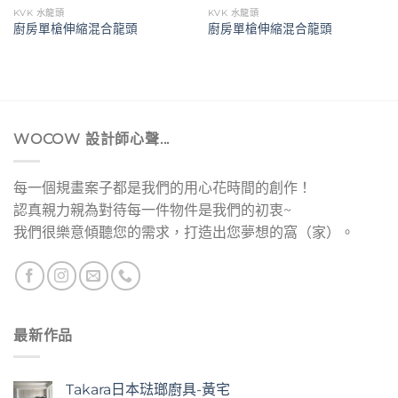
KVK 水龍頭
KVK 水龍頭
廚房單槍伸縮混合龍頭
廚房單槍伸縮混合龍頭
WOCOW 設計師心聲...
每一個規畫案子都是我們的用心花時間的創作！
認真親力親為對待每一件物件是我們的初衷~
我們很樂意傾聽您的需求，打造出您夢想的窩（家）。
最新作品
Takara日本琺瑯廚具-黃宅