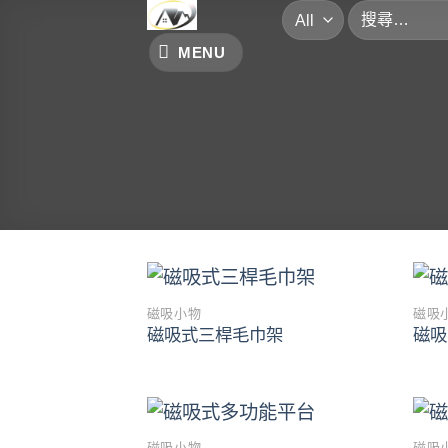
搜
Skip
尋
to
MENU
關
content
鍵
字:
磁吸小物
磁吸
Add to
磁吸式三桿毛巾架
磁吸
wishlist
磁吸小物
磁吸