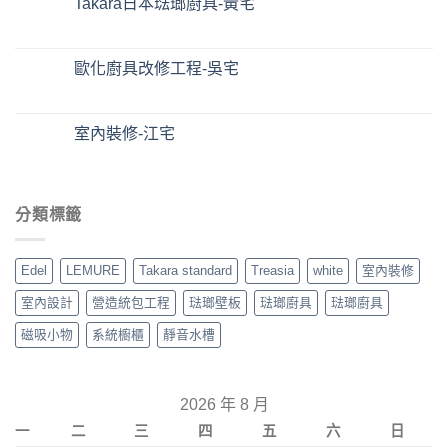
Takara日本琺瑯廚具-黃宅
歐化廚具改修工程-吳宅
室內裝修-江宅
分類標籤
Edel
LEMURE
Takara standard
Treasia
white
室內裝修
室內設計
營造統包工程
琺瑯壁板
琺瑯廚具
琺瑯廚具
磁吸小物
系統櫥櫃
靜音水槽
2026 年 8 月
一
二
三
四
五
六
日