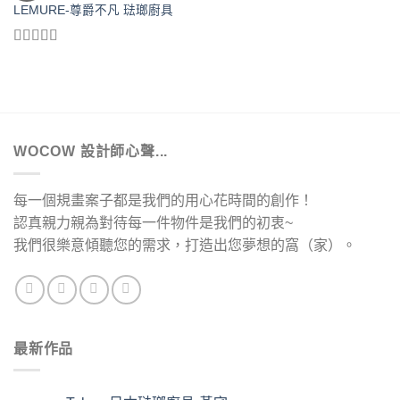
LEMURE-尊爵不凡 琺瑯廚具
評分
4.00
滿分 5
WOCOW 設計師心聲...
每一個規畫案子都是我們的用心花時間的創作！
認真親力親為對待每一件物件是我們的初衷~
我們很樂意傾聽您的需求，打造出您夢想的窩（家）。
最新作品