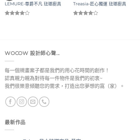
LEMURE-尊爵不凡 琺瑯廚具
Treasia-匠心獨運 琺瑯廚具
評分
評分
4.00
滿
4.00
滿
分 5
分 5
WOCOW 設計師心聲...
每一個規畫案子都是我們的用心花時間的創作！
認真親力親為對待每一件物件是我們的初衷~
我們很樂意傾聽您的需求，打造出您夢想的窩（家）。
最新作品