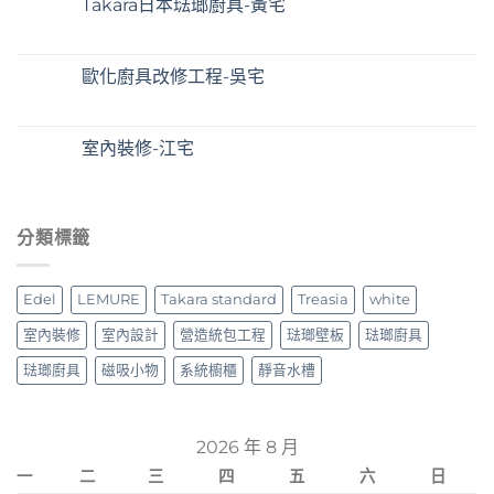
Takara日本琺瑯廚具-黃宅
歐化廚具改修工程-吳宅
室內裝修-江宅
分類標籤
Edel
LEMURE
Takara standard
Treasia
white
室內裝修
室內設計
營造統包工程
琺瑯壁板
琺瑯廚具
琺瑯廚具
磁吸小物
系統櫥櫃
靜音水槽
2026 年 8 月
一
二
三
四
五
六
日