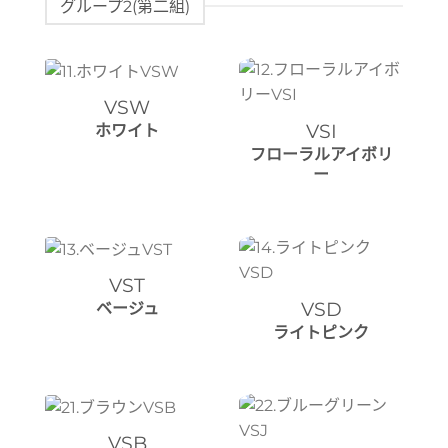
グループ2(第二組)
VSW
VSI
ホワイト
フローラルアイボリ
ー
VST
VSD
ベージュ
ライトピンク
VSB