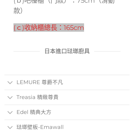
(ｂ)吧檯櫃（門款）：75cm（滑動
款）
(ｃ)收納櫃總長：165cm
日本進口琺瑯廚具
LEMURE 尊爵不凡
Treasia 精緻尊貴
Edel 精典大方
琺瑯壁板-Emawall