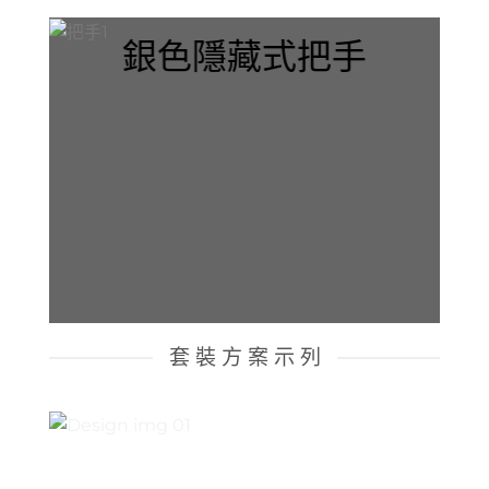
銀色隱藏式把手
套 裝 方 案 示 列