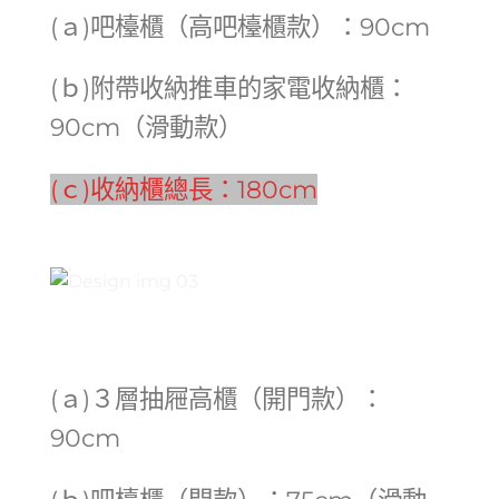
(ａ)吧檯櫃（高吧檯櫃款）：90cm
(ｂ)附帶收納推車的家電收納櫃：
90cm（滑動款）
(ｃ
)收納櫃總長：180cm
(ａ)３層抽屜高櫃（開門款）：
90cm