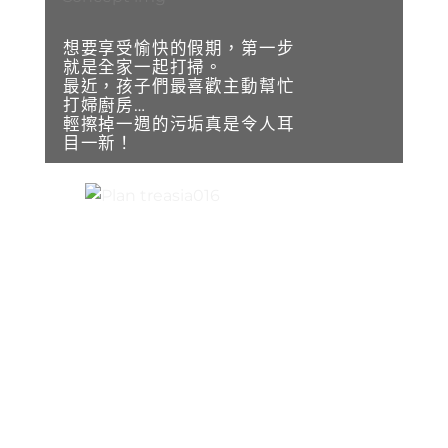
想要享受愉快的假期，第一步
就是全家一起打掃。
最近，孩子們最喜歡主動幫忙
打婦廚房…
輕擦掉一週的污垢真是令人耳
目一新！