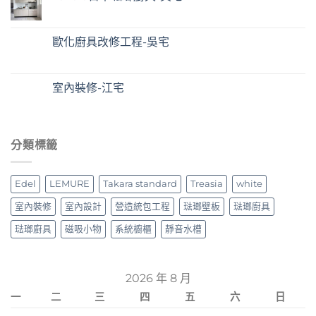
歐化廚具改修工程-吳宅
室內裝修-江宅
分類標籤
Edel
LEMURE
Takara standard
Treasia
white
室內裝修
室內設計
營造統包工程
琺瑯壁板
琺瑯廚具
琺瑯廚具
磁吸小物
系統櫥櫃
靜音水槽
2026 年 8 月
一
二
三
四
五
六
日